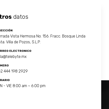
tros
datos
RECCIÓN
rrada Vista Hermosa No. 156. Fracc. Bosque Linda
sta. Villa de Pozos, S.L.P.
RREO ELECTRONICO
la@telebyte.mx
MERO
2 444 198 2929
RARIO
N - VIE 8:00 am ~ 6:00 pm