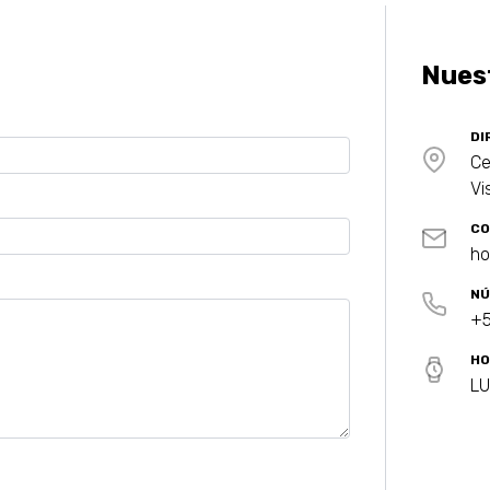
Nues
DI
Ce
Vi
CO
ho
NÚ
+5
HO
LU