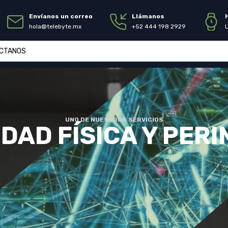
Envíanos un correo
Llámanos
hola@telebyte.mx
+52 444 198 2929
CTANOS
UNO DE NUESTROS SERVICIOS
DAD FÍSICA Y PER