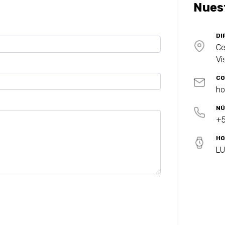
Nues
DI
Ce
Vi
CO
ho
NÚ
+5
HO
LU