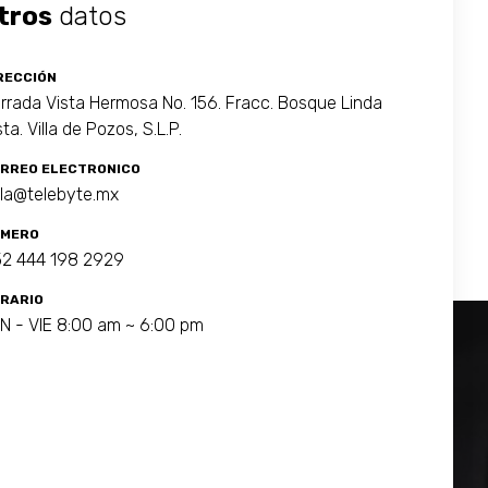
tros
datos
RECCIÓN
rrada Vista Hermosa No. 156. Fracc. Bosque Linda
sta. Villa de Pozos, S.L.P.
RREO ELECTRONICO
la@telebyte.mx
MERO
2 444 198 2929
RARIO
N - VIE 8:00 am ~ 6:00 pm